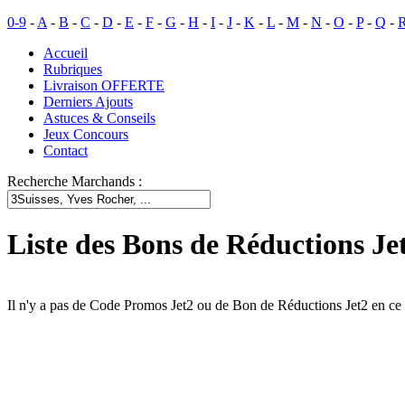
0-9
-
A
-
B
-
C
-
D
-
E
-
F
-
G
-
H
-
I
-
J
-
K
-
L
-
M
-
N
-
O
-
P
-
Q
-
Accueil
Rubriques
Livraison OFFERTE
Derniers Ajouts
Astuces & Conseils
Jeux Concours
Contact
Recherche Marchands :
Liste des Bons de Réductions Je
Il n'y a pas de Code Promos Jet2 ou de Bon de Réductions Jet2 en c