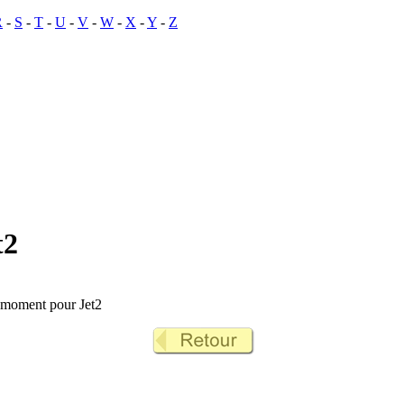
R
-
S
-
T
-
U
-
V
-
W
-
X
-
Y
-
Z
t2
e moment pour Jet2