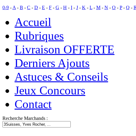
0-9
-
A
-
B
-
C
-
D
-
E
-
F
-
G
-
H
-
I
-
J
-
K
-
L
-
M
-
N
-
O
-
P
-
Q
-
Accueil
Rubriques
Livraison OFFERTE
Derniers Ajouts
Astuces & Conseils
Jeux Concours
Contact
Recherche Marchands :