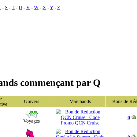
R
-
S
-
T
-
U
-
V
-
W
-
X
-
Y
-
Z
hands commençant par Q
e
Univers
Marchands
Bons de Réd
tive
0
Voyages