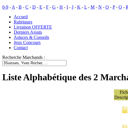
0-9
-
A
-
B
-
C
-
D
-
E
-
F
-
G
-
H
-
I
-
J
-
K
-
L
-
M
-
N
-
O
-
P
-
Q
-
Accueil
Rubriques
Livraison OFFERTE
Derniers Ajouts
Astuces & Conseils
Jeux Concours
Contact
Recherche Marchands :
Liste Alphabétique des 2 Marc
Fich
Descrip