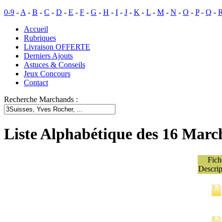
0-9
-
A
-
B
-
C
-
D
-
E
-
F
-
G
-
H
-
I
-
J
-
K
-
L
-
M
-
N
-
O
-
P
-
Q
-
Accueil
Rubriques
Livraison OFFERTE
Derniers Ajouts
Astuces & Conseils
Jeux Concours
Contact
Recherche Marchands :
Liste Alphabétique des 16 Mar
Fich
Descrip