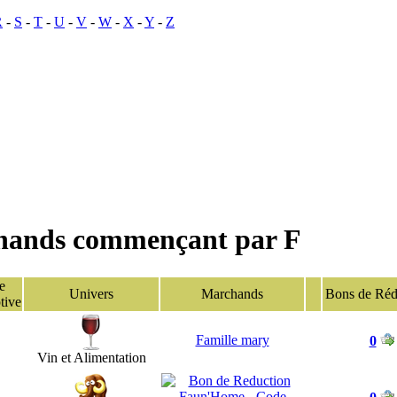
R
-
S
-
T
-
U
-
V
-
W
-
X
-
Y
-
Z
chands commençant par F
e
Univers
Marchands
Bons de Réd
tive
Famille mary
0
Vin et Alimentation