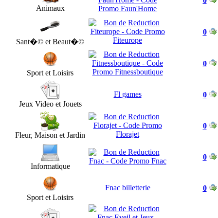
0
Animaux
0
Sant�© et Beaut�©
0
Sport et Loisirs
Fl games
0
Jeux Video et Jouets
0
Fleur, Maison et Jardin
0
Informatique
Fnac billetterie
0
Sport et Loisirs