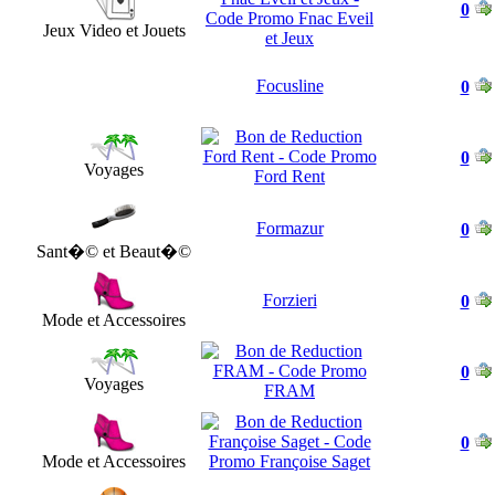
0
Jeux Video et Jouets
Focusline
0
0
Voyages
Formazur
0
Sant�© et Beaut�©
Forzieri
0
Mode et Accessoires
0
Voyages
0
Mode et Accessoires