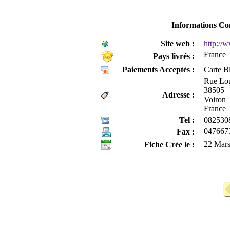
Informations Co
Site web :
http://
France
Pays livrés :
Paiements Acceptés :
Carte B
Rue Lou
38505
Adresse :
Voiron
France
Tel :
082530
047667
Fax :
22 Mar
Fiche Crée le :