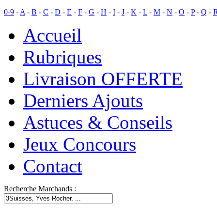
0-9
-
A
-
B
-
C
-
D
-
E
-
F
-
G
-
H
-
I
-
J
-
K
-
L
-
M
-
N
-
O
-
P
-
Q
-
Accueil
Rubriques
Livraison OFFERTE
Derniers Ajouts
Astuces & Conseils
Jeux Concours
Contact
Recherche Marchands :