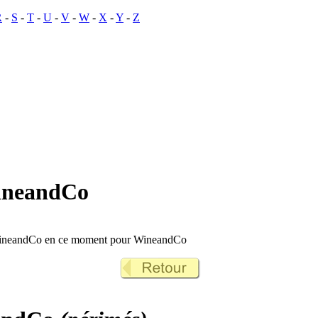
R
-
S
-
T
-
U
-
V
-
W
-
X
-
Y
-
Z
WineandCo
 WineandCo en ce moment pour WineandCo