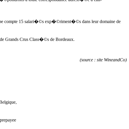
uipe compte 15 salari�©s exp�©riment�©s dans leur domaine de
ce de Grands Crus Class�©s de Bordeaux.
(source : site WineandCo)
Belgique,
 prepayee