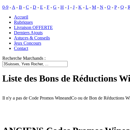
0-9
-
A
-
B
-
C
-
D
-
E
-
F
-
G
-
H
-
I
-
J
-
K
-
L
-
M
-
N
-
O
-
P
-
Q
-
Accueil
Rubriques
Livraison OFFERTE
Derniers Ajouts
Astuces & Conseils
Jeux Concours
Contact
Recherche Marchands :
Liste des Bons de Réductions 
Il n'y a pas de Code Promos WineandCo ou de Bon de Réductions