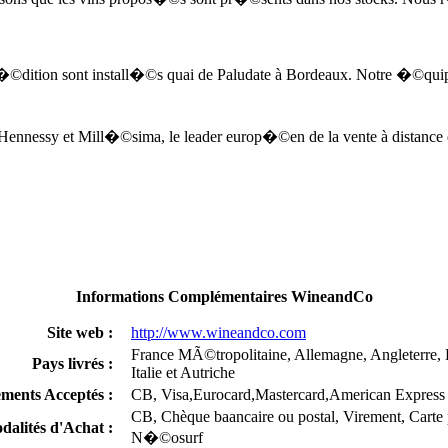
p�©dition sont install�©s quai de Paludate à Bordeaux. Notre �©q
«t-Hennessy et Mill�©sima, le leader europ�©en de la vente à distan
Informations Complémentaires WineandCo
Site web :
http://www.wineandco.com
France MÃ©tropolitaine, Allemagne, Angleterre, 
Pays livrés :
Italie et Autriche
ements Acceptés :
CB, Visa,Eurocard,Mastercard,American Express
CB, Chèque baancaire ou postal, Virement, Carte
dalités d'Achat :
N�©osurf