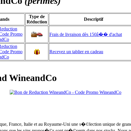
andCo
(périmés)
Type de
ands
Descriptif
Réduction
Frais de livraison dès 150â�� d'achat
Recevez un tablier en cadeau
hand WineandCo
ique, France, Italie et au Royaume-Uni une s�©lection unique de grands v
sons que les vins propos�©s sont pr�©sents dans nos stocks. Nous 