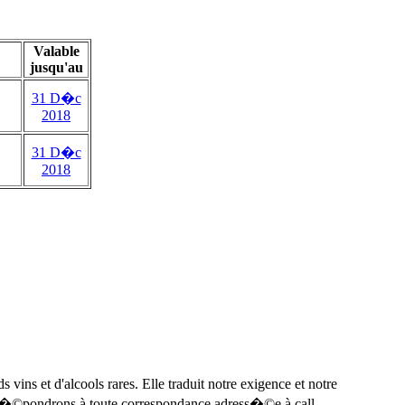
Valable
jusqu'au
31 D�c
2018
31 D�c
2018
ins et d'alcools rares. Elle traduit notre exigence et notre
r�©pondrons à toute correspondance adress�©e à call-