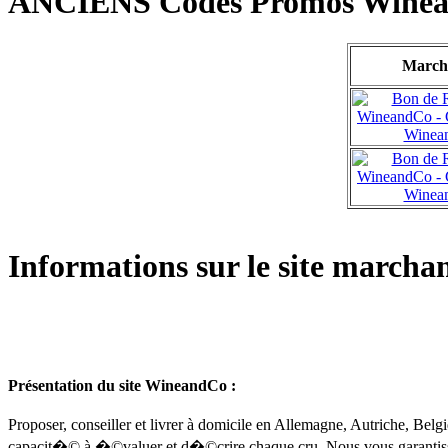
ANCIENS Codes Promos Wine
March
Informations sur le site marc
Présentation du site WineandCo :
Proposer, conseiller et livrer à domicile en Allemagne, Autriche, Belg
capacit�© à �©valuer et d�©crire chaque cru. Nous vous garantis