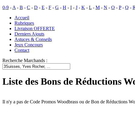
0-9
-
A
-
B
-
C
-
D
-
E
-
F
-
G
-
H
-
I
-
J
-
K
-
L
-
M
-
N
-
O
-
P
-
Q
-
Accueil
Rubriques
Livraison OFFERTE
Derniers Ajouts
Astuces & Conseils
Jeux Concours
Contact
Recherche Marchands :
Liste des Bons de Réductions W
Il n'y a pas de Code Promos Woodbrass ou de Bon de Réductions W