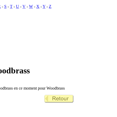
R
-
S
-
T
-
U
-
V
-
W
-
X
-
Y
-
Z
oodbrass
oodbrass en ce moment pour Woodbrass