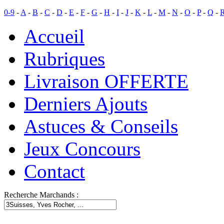
0-9
-
A
-
B
-
C
-
D
-
E
-
F
-
G
-
H
-
I
-
J
-
K
-
L
-
M
-
N
-
O
-
P
-
Q
-
Accueil
Rubriques
Livraison OFFERTE
Derniers Ajouts
Astuces & Conseils
Jeux Concours
Contact
Recherche Marchands :